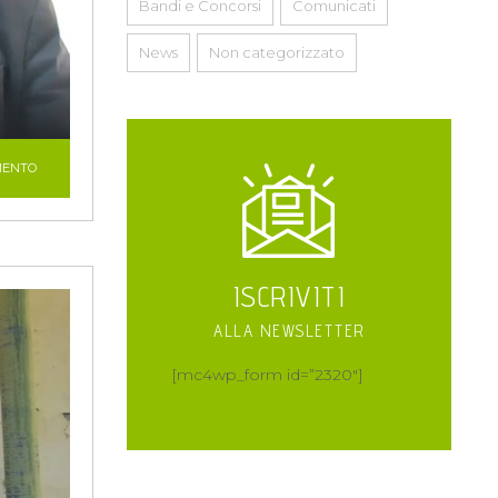
Bandi e Concorsi
Comunicati
News
Non categorizzato
MENTO
ISCRIVITI
ALLA NEWSLETTER
[mc4wp_form id=”2320″]