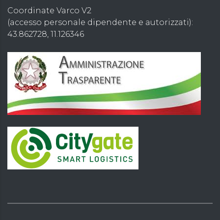
Coordinate Varco V2
(accesso personale dipendente e autorizzati):
43.862728, 11.126346