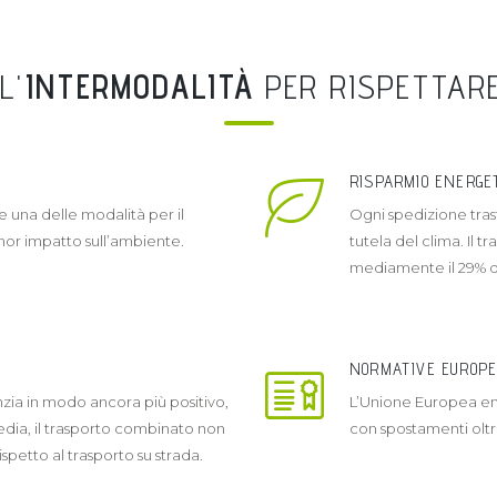
L'
INTERMODALITÀ
PER RISPETTARE
RISPARMIO ENERGE
 una delle modalità per il
Ogni spedizione trasf
inor impatto sull’ambiente.
tutela del clima. Il
mediamente il 29% del
NORMATIVE EUROPE
enzia in modo ancora più positivo,
L’Unione Europea ent
edia, il trasporto combinato non
con spostamenti oltre
petto al trasporto su strada.