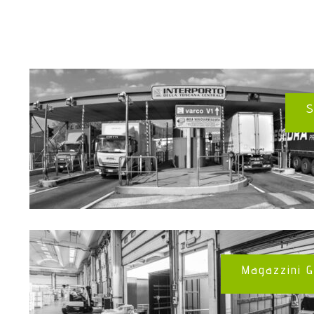
S
Magazzini G