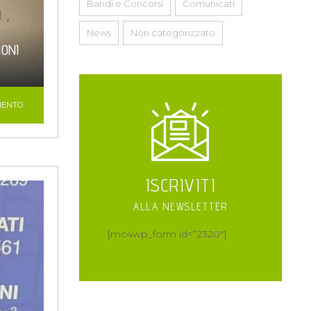
Bandi e Concorsi
Comunicati
News
Non categorizzato
IONI
MENTO
ISCRIVITI
ALLA NEWSLETTER
[mc4wp_form id=”2320″]