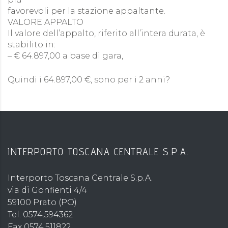
favorevoli per la stazione appaltante.
VALORE APPALTO
Il valore dell’appalto, riferito all’intera durata, è
stabilito in:
– € 64.897,00 a base di gara,
Quindi i 64.897,00 €, sono per i 2 anni?
INTERPORTO TOSCANA CENTRALE S.P.A.
Interporto Toscana Centrale S.p.A.
via di Gonfienti 4/4
59100 Prato (PO)
Tel. 0574.594362
Fax 0574.511822