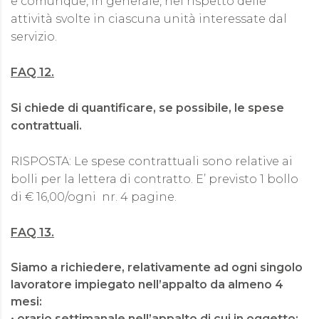
e comunque, in generale, nel rispetto delle
attività svolte in ciascuna unità interessate dal
servizio.
FAQ 12.
Si chiede di quantificare, se possibile, le spese
contrattuali.
RISPOSTA: Le spese contrattuali sono relative ai
bolli per la lettera di contratto. E’ previsto 1 bollo
di € 16,00/ogni nr. 4 pagine.
FAQ 13.
Siamo a richiedere, relativamente ad ogni singolo
lavoratore impiegato nell’appalto da almeno 4
mesi:
• orario settimanale nell’appalto di cui in oggetto;