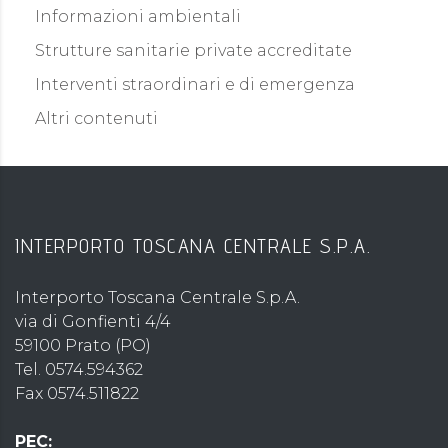
Informazioni ambientali
Strutture sanitarie private accreditate
Interventi straordinari e di emergenza
Altri contenuti
INTERPORTO TOSCANA CENTRALE S.P.A.
Interporto Toscana Centrale S.p.A.
via di Gonfienti 4/4
59100 Prato (PO)
Tel. 0574.594362
Fax 0574.511822
PEC: