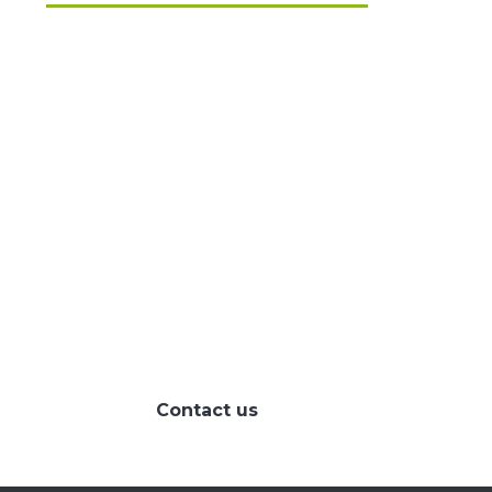
HOW CAN WE HELP
YOU?
We provide the best value to
our customers by
continuously refining our
Contact us