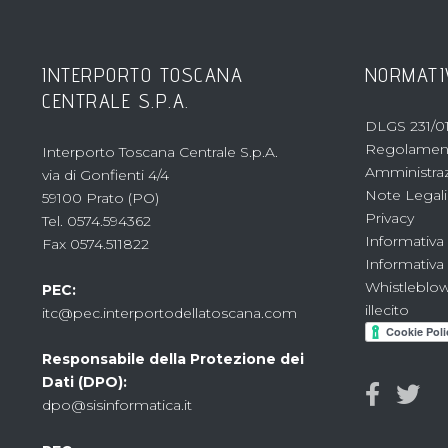
INTERPORTO TOSCANA
NORMATI
CENTRALE S.P.A.
DLGS 231/01
Regolament
Interporto Toscana Centrale S.p.A.
Amministraz
via di Gonfienti 4/4
Note Legali
59100 Prato (PO)
Privacy
Tel. 0574.594362
Informativa
Fax 0574.511822
Informativa
Whistleblow
PEC:
illecito
itc@pec.interportodellatoscana.com
Responsabile della Protezione dei
Dati (DPO):
dpo@sisinformatica.it