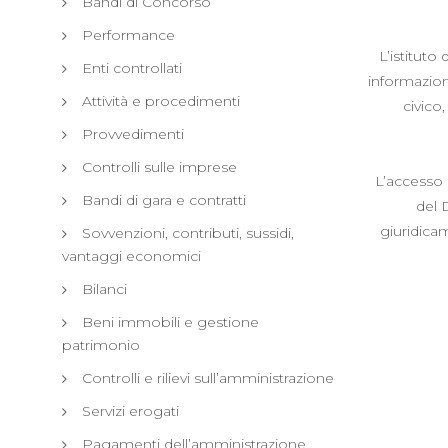
Bandi di Concorso
Performance
L’istituto
Enti controllati
informazioni
Attività e procedimenti
civico
Provvedimenti
Controlli sulle imprese
L’accesso 
Bandi di gara e contratti
del D
giuridicam
Sovvenzioni, contributi, sussidi,
vantaggi economici
Bilanci
Beni immobili e gestione
patrimonio
Controlli e rilievi sull’amministrazione
Servizi erogati
Pagamenti dell’amministrazione