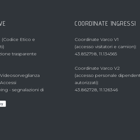
VE
COORDINATE INGRESSI
 (Codice Etico e
Coordinate Varco V1
i)
(accesso visitatori e camion):
ione trasparente
43.852798, 11.134565
Coordinate Varco V2
 Videosorveglianza
(accesso personale dipenden
 Accessi
autorizzati):
ing - segnalazioni di
43.862728, 11.126346