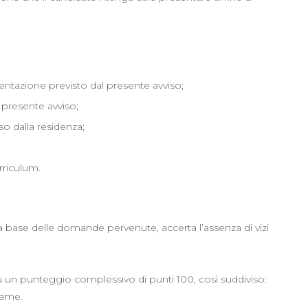
entazione previsto dal presente avviso;
presente avviso;
o dalla residenza;
rriculum.
a base delle domande pervenute, accerta l’assenza di vizi
su un punteggio complessivo di punti 100, così suddiviso:
same.