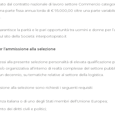
o dal contratto nazionale di lavoro settore Commercio categoria D
a parte fissa annua lorda di € 95.000,00 oltre una parte variabil
.
arantisce la parità e le pari opportunità tra uomini e donne per l’
ul sito della Società: interportoprato.it
er l’ammissione alla selezione
i alla presente selezione personalità di elevata qualificazione
e/o organizzativa all’interno di realtà complesse del settore pubb
 decennio, su tematiche relative al settore della logistica.
ione alla selezione sono richiesti i seguenti requisiti:
anza italiana o di uno degli Stati membri dell’Unione Europea;
 dei diritti civili e politici;