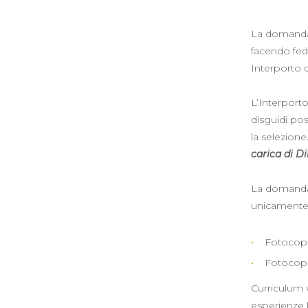
La domanda 
facendo fede
Interporto d
L’Interporto
disguidi po
la selezione
carica di Di
La domanda d
unicamente 
Fotocopia
Fotocopia
Curriculum v
esperienze l