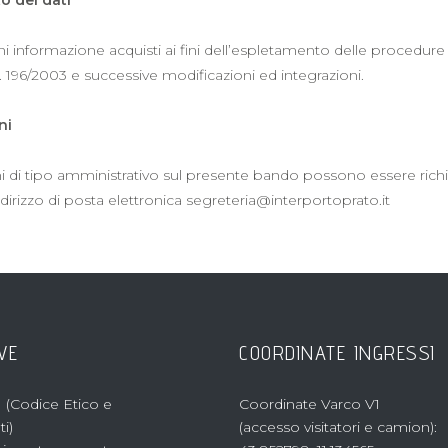
ni informazione acquisti ai fini dell’espletamento delle procedure
. 196/2003 e successive modificazioni ed integrazioni.
ni
i di tipo amministrativo sul presente bando possono essere richi
irizzo di posta elettronica segreteria@interportoprato.it
VE
COORDINATE INGRESSI
 (Codice Etico e
Coordinate Varco V1
i)
(accesso visitatori e camion):