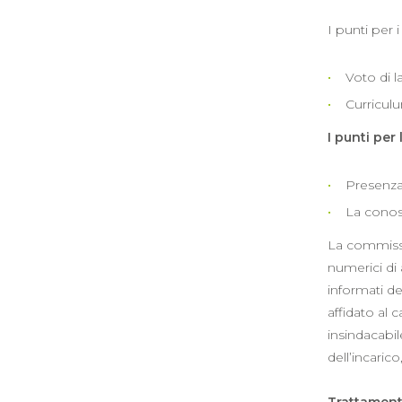
I punti per i
Voto di l
Curriculu
I punti per 
Presenza 
La conosc
La commissio
numerici di 
informati de
affidato al 
insindacabil
dell’incaric
Trattament