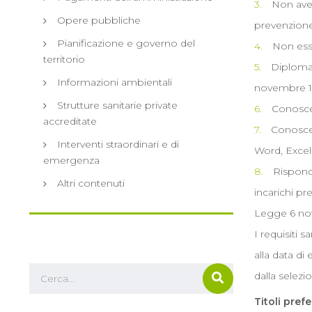
Non aver
Opere pubbliche
prevenzione, 
Pianificazione e governo del
Non ess
territorio
Diploma 
Informazioni ambientali
novembre 19
Strutture sanitarie private
Conoscen
accreditate
Conoscen
Interventi straordinari e di
Word, Excel
emergenza
Risponde
Altri contenuti
incarichi pr
Legge 6 nov
I requisiti 
alla data di
dalla selezi
Titoli pref