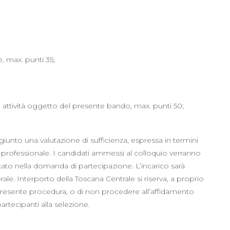
e, max. punti 35;
e attività oggetto del presente bando, max. punti 50;
unto una valutazione di sufficienza, espressa in termini
um professionale. I candidati ammessi al colloquio verranno
dicato nella domanda di partecipazione. L’incarico sarà
rale. Interporto della Toscana Centrale si riserva, a proprio
la presente procedura, o di non procedere all’affidamento
artecipanti alla selezione.