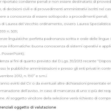
 riportato condanne penali e non essere destinatario di provvedi
di decisioni civili e di provvedimenti amministrativi iscritti nel cas
ere a conoscenza di essere sottoposto a procedimenti penali;
di Laurea del Vecchio ordinamento, ovvero Laurea Specialistica (
99 n. 509;
ze linguistiche: perfetta padronanza scritta e orale delle lingue I
ze informatiche: buona conoscenza di sistemi operativi e applicat
. PowerPoint);
nza ai fini di quanto previsto dal D.Lgs. 39/2013 recante “Disposizi
esso le pubbliche amministrazioni e presso gli enti privati in contr
embre 2012, n. 190” e s.m.i.
saranno evinti dal CV o da eventuali altre dichiarazioni presentat
 emanazione dell’avviso. In caso di mancanza di uno o più dei requ
one. Al soggetto vincitore della selezione verrà richiesto di comprov
erenziali oggetto di valutazione