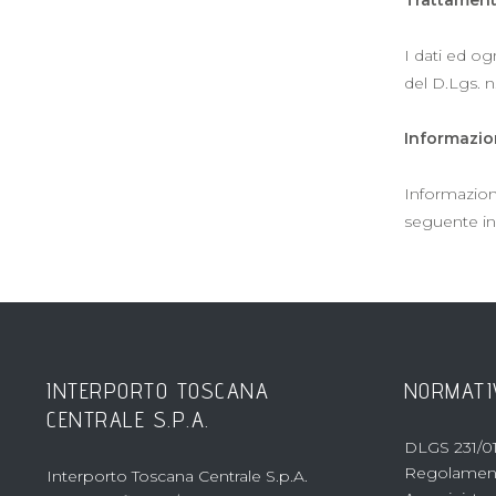
I dati ed og
del D.Lgs. n
Informazio
Informazion
seguente ind
INTERPORTO TOSCANA
NORMATI
CENTRALE S.P.A.
DLGS 231/01
Regolament
Interporto Toscana Centrale S.p.A.