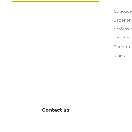
Conoscenz
Esperienza
professio
Gestional
Economic
Marketing
HOW CAN WE HELP
YOU?
We provide the best value to
our customers by
continuously refining our
Contact us