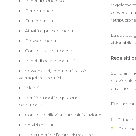
Bandi di Concorso
regolamentat
Performance
prevederà un
retribuzione
Enti controllati
Attività e procedimenti
La società g
Provvedimenti
visionabile s
Controlli sulle imprese
Requisiti p
Bandi di gara e contratti
Sovvenzioni, contributi, sussidi,
Sono ammess
vantaggi economici
direzionale 
Bilanci
da almeno un
Beni immobili e gestione
Per l’ammiss
patrimonio
Controlli e rilievi sull’amministrazione
Cittadin
Servizi erogati
Godimento
Pagamenti dell’amministrazione