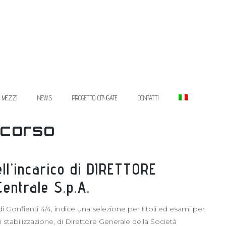
I MEZZI
NEWS
PROGETTO CITYGATE
CONTATTI
ncorso
ll’incarico di DIRETTORE
entrale S.p.A.
i Gonfienti 4/4, indice una selezione per titoli ed esami per
 stabilizzazione, di Direttore Generale della Società