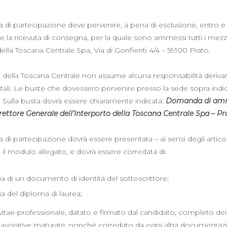
di partecipazione deve pervenire, a pena di esclusione, entro e 
 la ricevuta di consegna, per la quale sono ammessi tutti i mezzi,
ella Toscana Centrale Spa, Via di Gonfienti 4/4 – 59100 Prato.
 della Toscana Centrale non assume alcuna responsabilità derivan
stali. Le buste che dovessero pervenire presso la sede sopra ind
. Sulla busta dovrà essere chiaramente indicata:
Domanda di ammis
rettore Generale dell’Interporto della Toscana Centrale Spa – Pr
i partecipazione dovrà essere presentata – ai sensi degli articol
il modulo allegato, e dovrà essere corredata di:
 di un documento di identità del sottoscrittore;
 del diploma di laurea;
itae-professionale, datato e firmato dal candidato, completo dei da
avorative maturate, nonché corredato da ogni altra documentazion