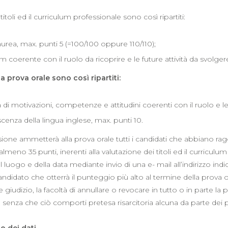
 titoli ed il curriculum professionale sono così ripartiti:
aurea, max. punti 5 (=100/100 oppure 110/110);
m coerente con il ruolo da ricoprire e le future attività da svolger
la prova orale sono così ripartiti:
di motivazioni, competenze e attitudini coerenti con il ruolo e l
enza della lingua inglese, max. punti 10.
ne ammetterà alla prova orale tutti i candidati che abbiano raggi
almeno 35 punti, inerenti alla valutazione dei titoli ed il curricul
l luogo e della data mediante invio di una e- mail all’indirizzo in
candidato che otterrà il punteggio più alto al termine della prova o
e giudizio, la facoltà di annullare o revocare in tutto o in parte 
o, senza che ciò comporti pretesa risarcitoria alcuna da parte dei p
o dei dati