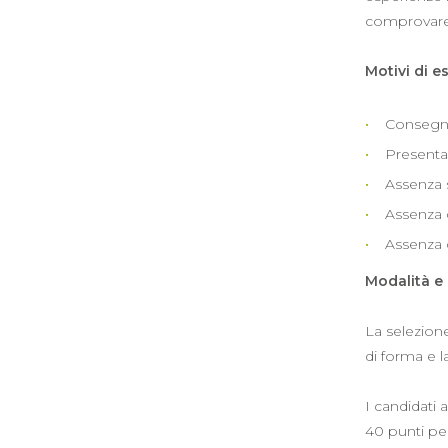
comprovare 
Motivi di e
Consegna 
Presenta
Assenza 
Assenza d
Assenza d
Modalità e 
La selezione
di forma e la
I candidati 
40 punti per