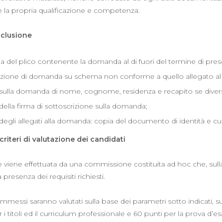
la propria qualificazione e competenza.
sclusione
del plico contenente la domanda al di fuori del termine di pres
zione di domanda su schema non conforme a quello allegato al 
sulla domanda di nome, cognome, residenza e recapito se divers
ella firma di sottoscrizione sulla domanda;
egli allegati alla domanda: copia del documento di identità e cu
criteri di valutazione dei candidati
 viene effettuata da una commissione costituita ad hoc che, sull
 presenza dei requisiti richiesti.
ammessi saranno valutati sulla base dei parametri sotto indicati, 
 i titoli ed il curriculum professionale e 60 punti per la prova d’e