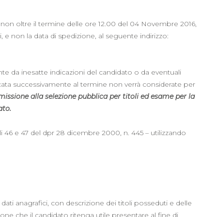
non oltre il termine delle ore 12.00 del 04 Novembre 2016,
 e non la data di spedizione, al seguente indirizzo:
te da inesatte indicazioni del candidato o da eventuali
icata successivamente al termine non verrà considerate per
sione alla selezione pubblica per titoli ed esame per la
ato.
i 46 e 47 del dpr 28 dicembre 2000, n. 445 – utilizzando
ti anagrafici, con descrizione dei titoli posseduti e delle
e che il candidato ritenga utile presentare al fine di