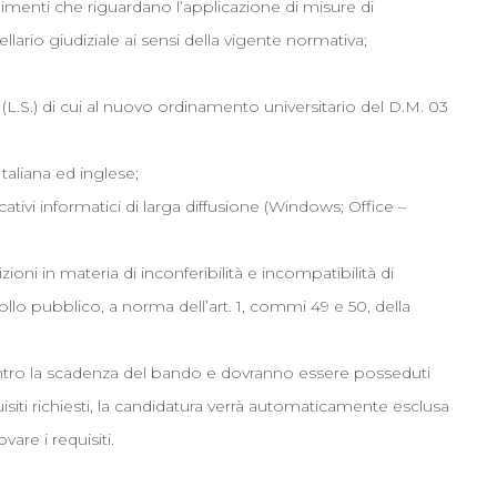
menti che riguardano l’applicazione di misure di
ellario giudiziale ai sensi della vigente normativa;
L.S.) di cui al nuovo ordinamento universitario del D.M. 03
taliana ed inglese;
ivi informatici di larga diffusione (Windows; Office –
oni in materia di inconferibilità e incompatibilità di
ollo pubblico, a norma dell’art. 1, commi 49 e 50, della
e entro la scadenza del bando e dovranno essere posseduti
isiti richiesti, la candidatura verrà automaticamente esclusa
are i requisiti.