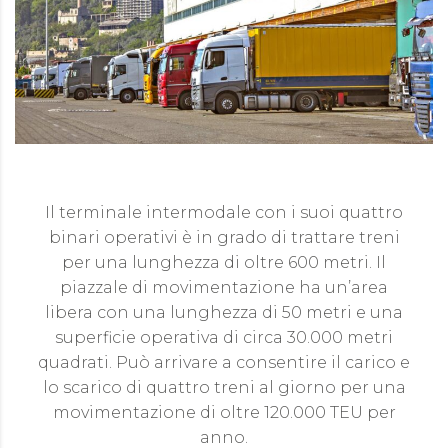
Il terminale intermodale con i suoi quattro
binari operativi è in grado di trattare treni
per una lunghezza di oltre 600 metri. Il
piazzale di movimentazione ha un’area
libera con una lunghezza di 50 metri e una
superficie operativa di circa 30.000 metri
quadrati. Può arrivare a consentire il carico e
lo scarico di quattro treni al giorno per una
movimentazione di oltre 120.000 TEU per
anno.