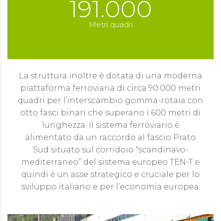
191.000
Metri quadri
La struttura inoltre è dotata di una moderna
piattaforma ferroviaria di circa 90.000 metri
quadri per l’interscambio gomma-rotaia con
otto fasci binari che superano i 600 metri di
lunghezza. Il sistema ferroviario è
alimentato da un raccordo al fascio Prato
Sud situato sul corridoio “scandinavo-
mediterraneo” del sistema europeo TEN-T e
quindi è un asse strategico e cruciale per lo
sviluppo italiano e per l’economia europea.