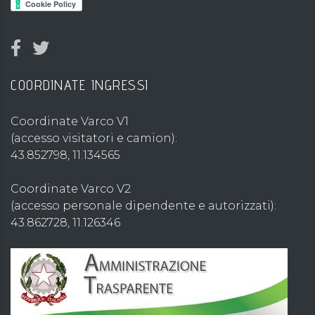
COORDINATE INGRESSI
Coordinate Varco V1
(accesso visitatori e camion):
43.852798, 11.134565
Coordinate Varco V2
(accesso personale dipendente e autorizzati):
43.862728, 11.126346