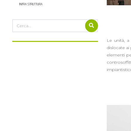
INFRASTRUTTURA
Le unità, a
dislocate ai
elementi pe
controsoff
impiantistic
HOW CAN WE HELP
YOU?
We provide the best value to
our customers by