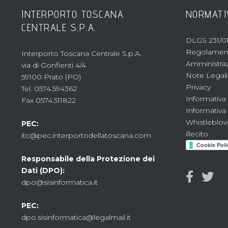
INTERPORTO TOSCANA
NORMATI
CENTRALE S.P.A.
DLGS 231/01
Regolament
Interporto Toscana Centrale S.p.A.
Amministraz
via di Gonfienti 4/4
Note Legali
59100 Prato (PO)
Privacy
Tel. 0574.594362
Informativa
Fax 0574.511822
Informativa
Whistleblow
PEC:
illecito
itc@pec.interportodellatoscana.com
Responsabile della Protezione dei
Dati (DPO):
dpo@sisinformatica.it
PEC:
dpo.sisinformatica@legalmail.it