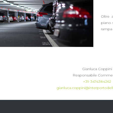
Oltre a
piano 
rampa c
Gianluca Coppini
Responsabile Commer
+39 3474384262
gianluca.coppini@interportode