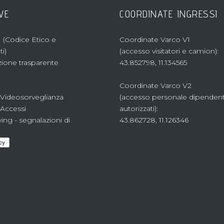
VE
COORDINATE INGRESSI
 (Codice Etico e
Coordinate Varco V1
i)
(accesso visitatori e camion):
ione trasparente
43.852798, 11.134565
Coordinate Varco V2
 Videosorveglianza
(accesso personale dipenden
 Accessi
autorizzati):
ing - segnalazioni di
43.862728, 11.126346