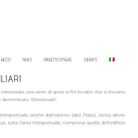
I MEZZI
NEWS
PROGETTO CITYGATE
CONTATTI
ILIARI
nteressate una serie di spazi ai fini locativi che si trovano
re denominato ‘Direzionale’.
interportuale, anche dall’esterno (lato Prato), senza dover
, tutta l’area interportuale, compresa quella dell’edificio