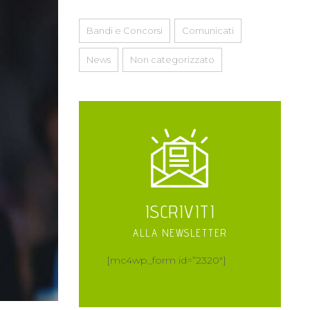
Bandi e Concorsi
Comunicati
News
Non categorizzato
ISCRIVITI
ALLA NEWSLETTER
[mc4wp_form id=”2320″]