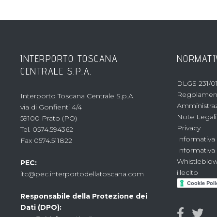
INTERPORTO TOSCANA
NORMATI
CENTRALE S.P.A.
DLGS 231/01
Regolament
Interporto Toscana Centrale S.p.A.
Amministraz
via di Gonfienti 4/4
Note Legali
59100 Prato (PO)
Privacy
Tel. 0574.594362
Informativa
Fax 0574.511822
Informativa
Whistleblow
PEC:
illecito
itc@pec.interportodellatoscana.com
Responsabile della Protezione dei
Dati (DPO):