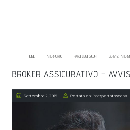
HOME
INTERPORTO
PARCHEGGI SICURI
SERVIZI INTERM
BROKER ASSICURATIVO – AVVI
Settembre 2, 2019
Postato da: interportotoscana