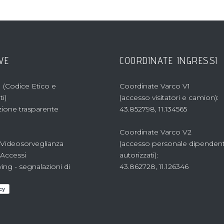
VE
COORDINATE INGRESSI
 (Codice Etico e
Coordinate Varco V1
i)
(accesso visitatori e camion):
ione trasparente
43.852798, 11.134565
Coordinate Varco V2
 Videosorveglianza
(accesso personale dipenden
 Accessi
autorizzati):
ing - segnalazioni di
43.862728, 11.126346