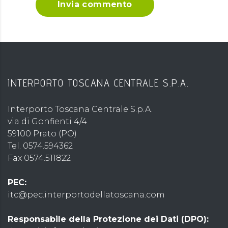
Invia commento
INTERPORTO TOSCANA CENTRALE S.P.A.
Interporto Toscana Centrale S.p.A.
via di Gonfienti 4/4
59100 Prato (PO)
Tel. 0574.594362
Fax 0574.511822
PEC:
itc@pec.interportodellatoscana.com
Responsabile della Protezione dei Dati (DPO):