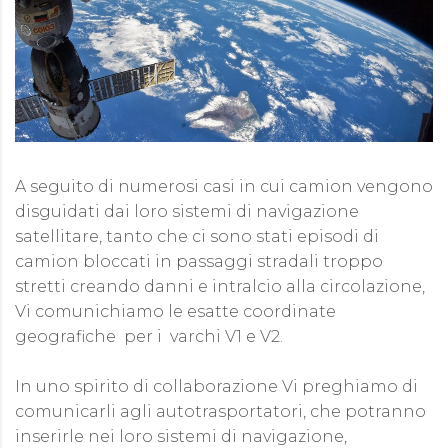
A seguito di numerosi casi in cui camion vengono
disguidati dai loro sistemi di navigazione
satellitare, tanto che ci sono stati episodi di
camion bloccati in passaggi stradali troppo
stretti creando danni e intralcio alla circolazione,
Vi comunichiamo le esatte coordinate
geografiche per i varchi V1 e V2.
In uno spirito di collaborazione Vi preghiamo di
comunicarli agli autotrasportatori, che potranno
inserirle nei loro sistemi di navigazione,