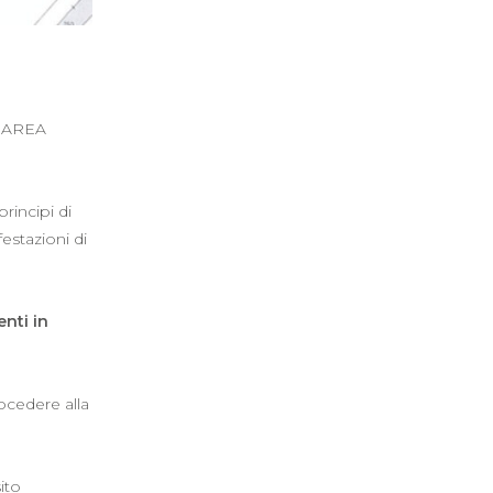
’AREA
rincipi di
estazioni di
nti in
rocedere alla
ito