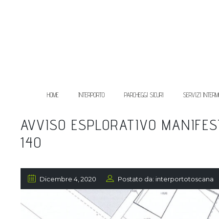
HOME
INTERPORTO
PARCHEGGI SICURI
SERVIZI INTERM
AVVISO ESPLORATIVO MANIFES
14O
Dicembre 4, 2020
Postato da: interportotoscana