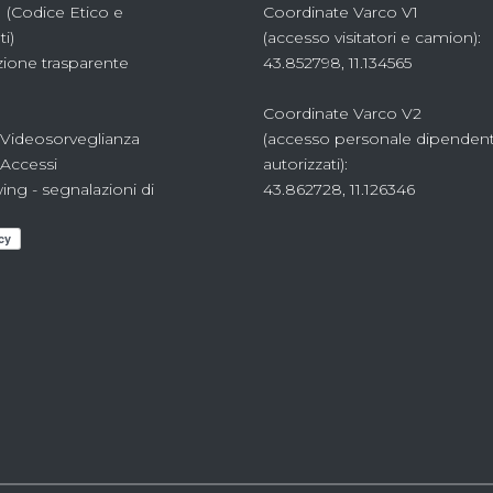
 (Codice Etico e
Coordinate Varco V1
i)
(accesso visitatori e camion):
ione trasparente
43.852798, 11.134565
Coordinate Varco V2
 Videosorveglianza
(accesso personale dipenden
 Accessi
autorizzati):
ing - segnalazioni di
43.862728, 11.126346