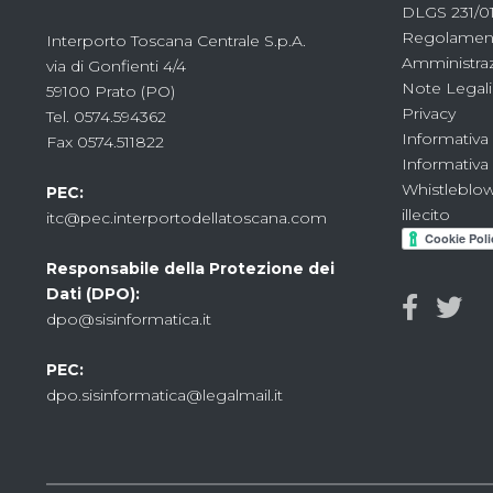
DLGS 231/01
Regolament
Interporto Toscana Centrale S.p.A.
Amministraz
via di Gonfienti 4/4
Note Legali
59100 Prato (PO)
Privacy
Tel. 0574.594362
Informativa
Fax 0574.511822
Informativa
Whistleblow
PEC:
illecito
itc@pec.interportodellatoscana.com
Responsabile della Protezione dei
Dati (DPO):
dpo@sisinformatica.it
PEC:
dpo.sisinformatica@legalmail.it