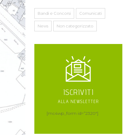
Bandi e Concorsi
Comunicati
News
Non categorizzato
ISCRIVITI
ALLA NEWSLETTER
[mc4wp_form id=”2320″]